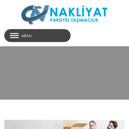
MENU
slide3