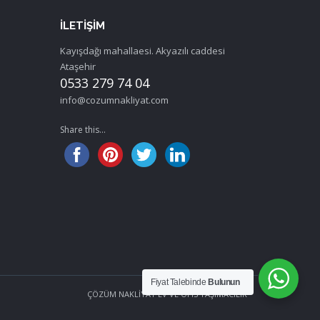
İLETIŞIM
Kayışdağı mahallaesi. Akyazılı caddesi
Ataşehir
0533 279 74 04
info@cozumnakliyat.com
Share this...
Fiyat Talebinde
Bulunun
ÇÖZÜM NAKLİYAT EV VE OFİS TAŞIMACILIK