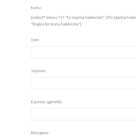
Konu:
[select* menu-111 "Ev taşıma hakkında" Ofis taşıma hak
"Başka bir konu hakkında"]
İsim:
Soyisim:
E-posta: (gerekli)
Mesajınız: