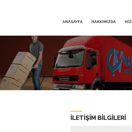
ANASAYFA
HAKKIMIZDA
HİZ
İletişim
ILETIŞIM BILGILERI