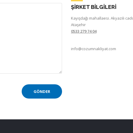
ŞİRKET BİLGİLERİ
Kayışdağı mahallaesi. Akyazılı cad
Ataşehir
0533 279 74 04
info@cozumnakliyat.com