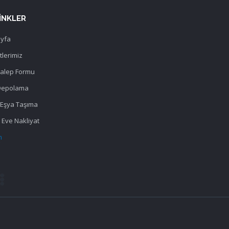
LINKLER
yfa
lerimiz
Talep Formu
Depolama
 Eşya Taşıma
Eve Nakliyat
m