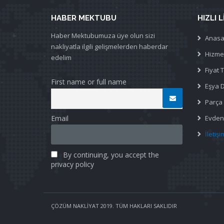
HABER MEKTUBU
HIZLI 
Haber Mektubumuza üye olun sizi
Anasa
nakliyatla ilgili gelişmelerden haberdar
Hizmet
edelim
Fiyat 
First name or full name
Eşya 
Parça
Email
Evden 
İletişi
By continuing, you accept the
privacy policy
ÇÖZÜM NAKLİYAT 2019. TÜM HAKLARI SAKLIDIR