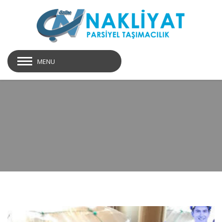
MENU
parça-eşya-nakliyat1