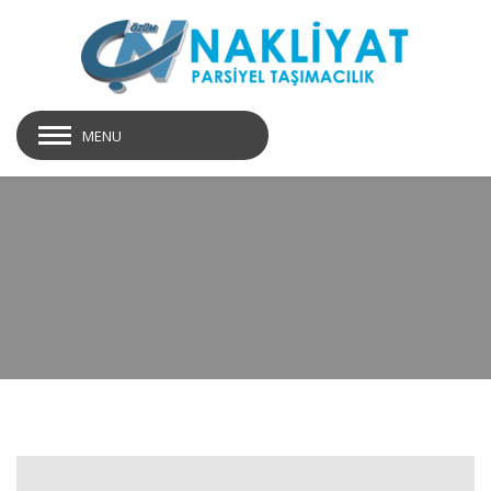
MENU
page-title03