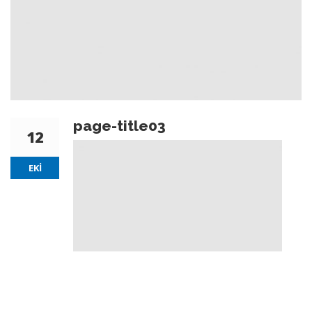
page-title03
12
EKI