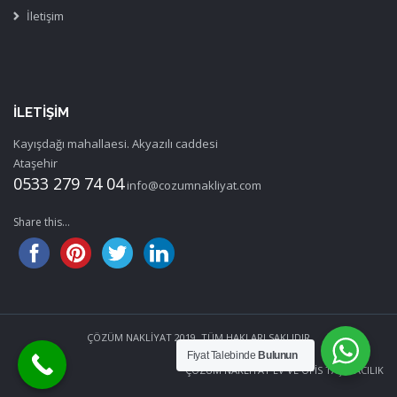
İletişim
İLETIŞIM
Kayışdağı mahallaesi. Akyazılı caddesi
Ataşehir
0533 279 74 04
info@cozumnakliyat.com
Share this...
ÇÖZÜM NAKLİYAT 2019. TÜM HAKLARI SAKLIDIR
Fiyat Talebinde
Bulunun
ÇÖZÜM NAKLİYAT EV VE OFİS TAŞIMACILIK