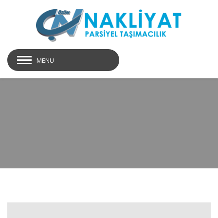
MENU
page-title01