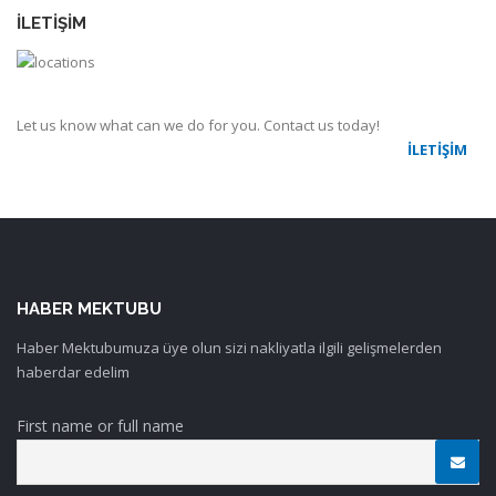
İLETIŞIM
Let us know what can we do for you. Contact us today!
İLETIŞIM
HABER MEKTUBU
Haber Mektubumuza üye olun sizi nakliyatla ilgili gelişmelerden
haberdar edelim
First name or full name