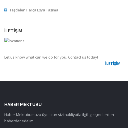
Taşdelen Parça Eşya Taşıma
İLETIŞIM
Let us know what can we do for you. Contact us today!
İLETIŞIM
HABER MEKTUBU
Haber Mektubumuza üye olun sizi nakliyatla ilgili gelişmelerden
haberdar edelim