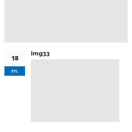
img33
18
EYL