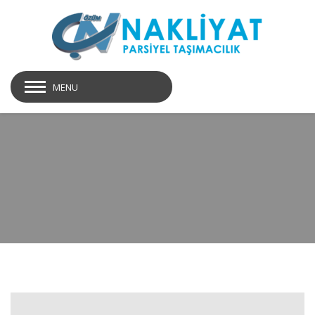
MENU
img33