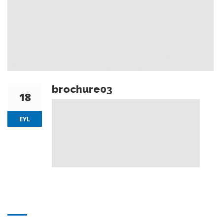
brochure03
18
EYL