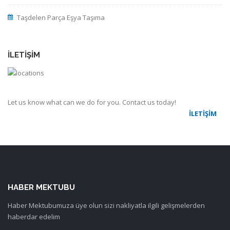
Taşdelen Parça Eşya Taşıma
İLETIŞIM
Let us know what can we do for you. Contact us today!
İLETIŞIM
HABER MEKTUBU
Haber Mektubumuza üye olun sizi nakliyatla ilgili gelişmelerden
haberdar edelim