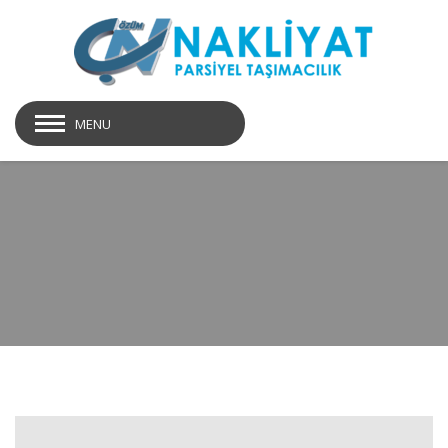
MENU
brochure03