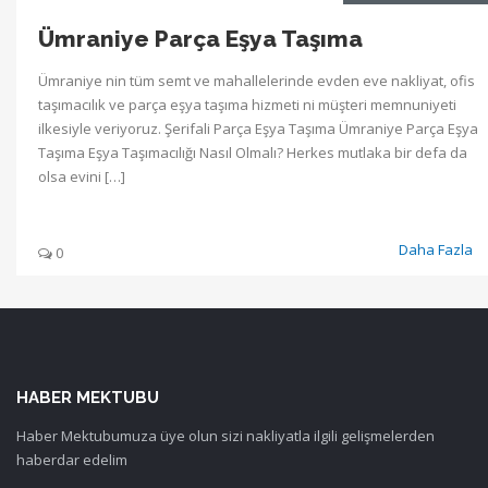
Ümraniye Parça Eşya Taşıma
Ümraniye nin tüm semt ve mahallelerinde evden eve nakliyat, ofis
taşımacılık ve parça eşya taşıma hizmeti ni müşteri memnuniyeti
ilkesiyle veriyoruz. Şerifali Parça Eşya Taşıma Ümraniye Parça Eşya
Taşıma Eşya Taşımacılığı Nasıl Olmalı? Herkes mutlaka bir defa da
olsa evini […]
Daha Fazla
0
HABER MEKTUBU
Haber Mektubumuza üye olun sizi nakliyatla ilgili gelişmelerden
haberdar edelim